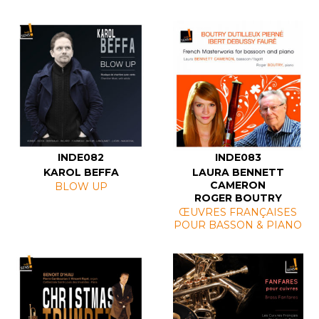
INDE082
INDE083
KAROL BEFFA
LAURA BENNETT
CAMERON
BLOW UP
ROGER BOUTRY
ŒUVRES FRANÇAISES
POUR BASSON & PIANO