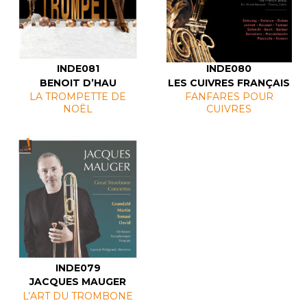
INDE081
INDE080
BENOIT D’HAU
LES CUIVRES FRANÇAIS
LA TROMPETTE DE
FANFARES POUR
NOËL
CUIVRES
INDE079
JACQUES MAUGER
L’ART DU TROMBONE