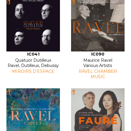
IC041
IC090
Quatuor Dutilleux
Maurice Ravel
Ravel, Dutilleux, Debussy
Various Artists
MIROIRS D’ESPACE
RAVEL CHAMBER
MUSIC