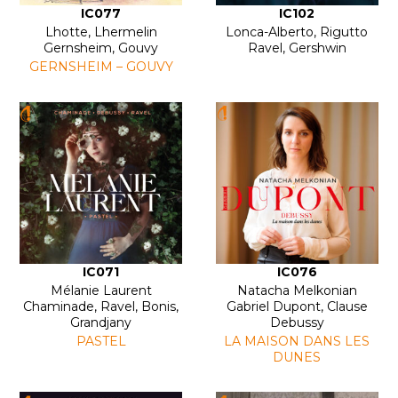
IC077
IC102
Lhotte, Lhermelin
Lonca-Alberto, Rigutto
Gernsheim, Gouvy
Ravel, Gershwin
GERNSHEIM – GOUVY
IC071
IC076
Mélanie Laurent
Natacha Melkonian
Chaminade, Ravel, Bonis,
Gabriel Dupont, Clause
Grandjany
Debussy
PASTEL
LA MAISON DANS LES
DUNES