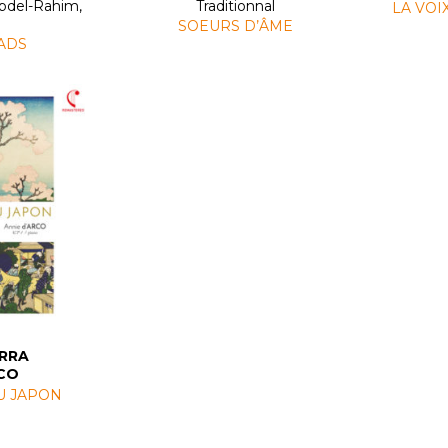
bdel-Rahim,
Traditionnal
LA VOI
SOEURS D’ÂME
ADS
RRA
RCO
U JAPON