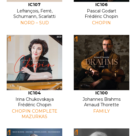
IC107
IC106
Lefrançois, Ferré,
Pascal Godart
Schumann, Scarlatti
Frédéric Chopin
NORD – SUD
CHOPIN
IC104
IC100
Irina Chukovskaya
Johannes Brahms
Frédéric Chopin
Arnaud Thorette
CHOPIN COMPLETE
FAMILY
MAZURKAS