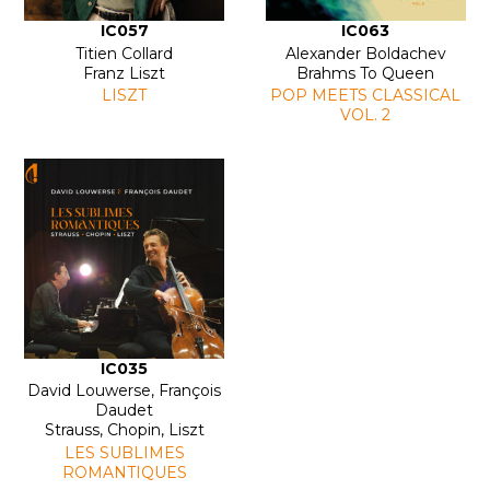
IC057
IC063
Titien Collard
Alexander Boldachev
Franz Liszt
Brahms To Queen
LISZT
POP MEETS CLASSICAL
VOL. 2
IC035
David Louwerse, François
Daudet
Strauss, Chopin, Liszt
LES SUBLIMES
ROMANTIQUES