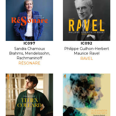
IC097
IC092
Sandra Chamoux
Philippe Guilhon-Herbert
Brahms, Mendelssohn,
Maurice Ravel
Rachmaninoff
RAVEL
RÉSONARE