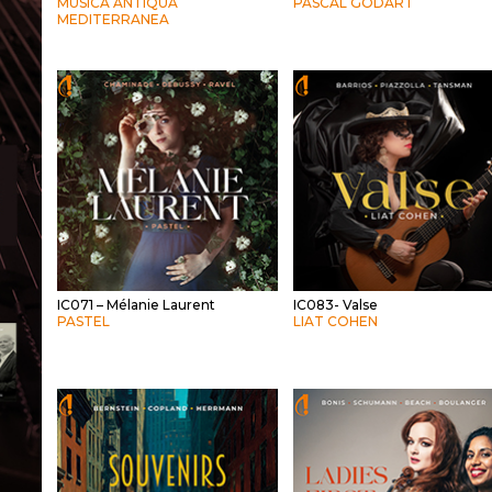
MUSICA ANTIQUA
PASCAL GODART
MEDITERRANEA
IC071 – Mélanie Laurent
IC083- Valse
PASTEL
LIAT COHEN