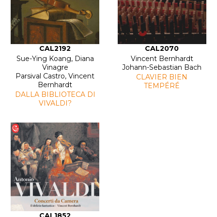
CAL2192
CAL2070
Sue-Ying Koang, Diana
Vincent Bernhardt
Vinagre
Johann-Sebastian Bach
Parsival Castro, Vincent
CLAVIER BIEN
Bernhardt
TEMPÉRÉ
DALLA BIBLIOTECA DI
VIVALDI?
CAL1852