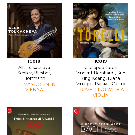
IC018
IC019
Alla Tolkacheva
Giuseppe Torelli
Schlick, Blesber,
Vincent Bernhardt, Sue
Hoffmann
Ying Koang, Diana
Vinagre, Parsival Castro
THE MANDOLIN IN
VIENNA
TRAVELLING WITH A
VIOLIN