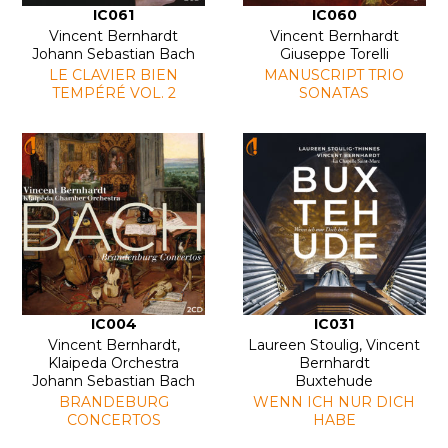
IC061
IC060
Vincent Bernhardt
Vincent Bernhardt
Johann Sebastian Bach
Giuseppe Torelli
LE CLAVIER BIEN
MANUSCRIPT TRIO
TEMPÉRÉ VOL. 2
SONATAS
IC004
IC031
Vincent Bernhardt,
Laureen Stoulig, Vincent
Klaipeda Orchestra
Bernhardt
Johann Sebastian Bach
Buxtehude
BRANDEBURG
WENN ICH NUR DICH
CONCERTOS
HABE