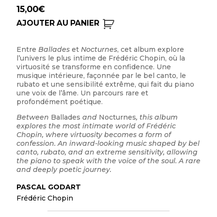
15,00
€
AJOUTER AU PANIER
Entre
Ballades
et
Nocturnes
, cet album explore
l’univers le plus intime de Frédéric Chopin, où la
virtuosité se transforme en confidence. Une
musique intérieure, façonnée par le bel canto, le
rubato et une sensibilité extrême, qui fait du piano
une voix de l’âme. Un parcours rare et
profondément poétique.
Between
Ballades
and
Nocturnes
, this
album
explores the most intimate world of
Frédéric
Chopin, where virtuosity becomes
a form of
confession.
An inward-looking music shaped by bel
canto, rubato, and an extreme sensitivity,
allowing
the piano to speak with the voice
of the soul. A rare
and deeply poetic
journey.
PASCAL GODART
Frédéric Chopin