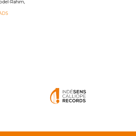
bdel-Rahim,
ADS