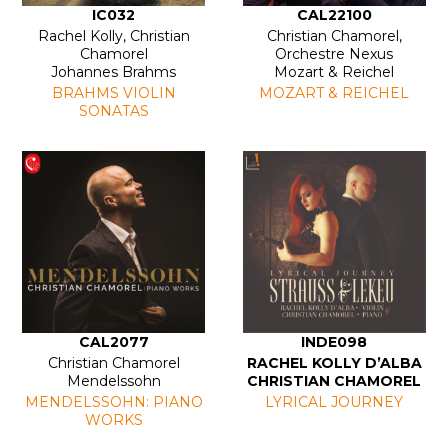
IC032
CAL22100
Rachel Kolly, Christian
Christian Chamorel,
Chamorel
Orchestre Nexus
Johannes Brahms
Mozart & Reichel
BRAHMS VIOLIN
MOZART & REICHEL
SONATAS
CAL2077
INDE098
Christian Chamorel
RACHEL KOLLY D’ALBA
Mendelssohn
CHRISTIAN CHAMOREL
MENDELSSOHN: PIANO
LYRICAL JOURNEY
WORKS