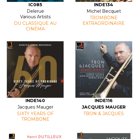
IC085
INDE134
Delerue
Michel Becquet
Various Artists
TROMBONE
DU CLASSIQUE AU
EXTRAORDINAIRE
CINÉMA
INDE140
INDE116
Jacques Mauger
JACQUES MAUGER
SIXTY YEARS OF
TBON & JACQUES
TROMBONE