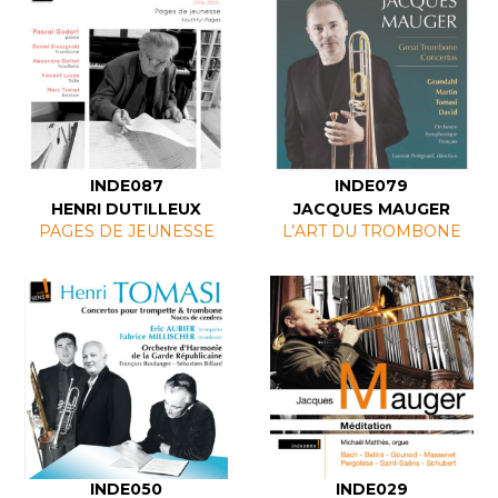
INDE087
INDE079
HENRI DUTILLEUX
JACQUES MAUGER
PAGES DE JEUNESSE
L’ART DU TROMBONE
INDE050
INDE029