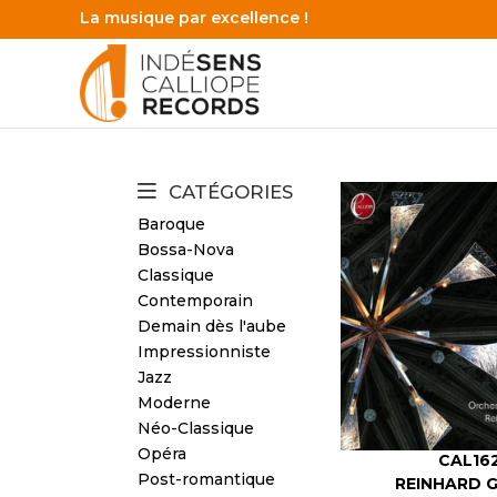
La musique par excellence !
CATÉGORIES
Baroque
Bossa-Nova
Classique
Contemporain
Demain dès l'aube
Impressionniste
Jazz
Moderne
Néo-Classique
Opéra
CAL16
Post-romantique
REINHARD 