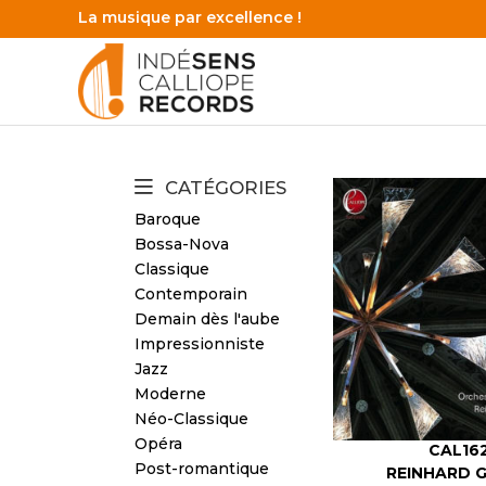
La musique par excellence !
CATÉGORIES
Baroque
Bossa-Nova
Classique
Contemporain
Demain dès l'aube
Impressionniste
Jazz
Moderne
Néo-Classique
Opéra
CAL16
Post-romantique
REINHARD 