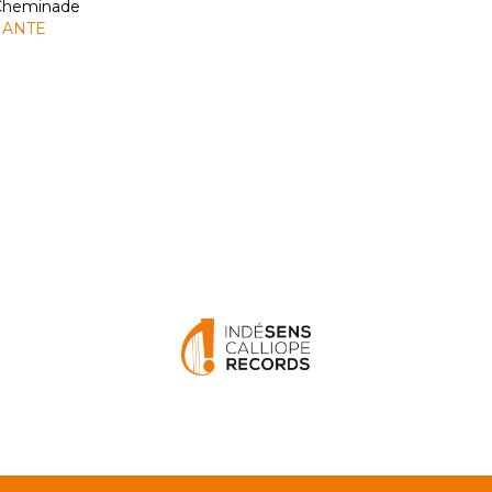
 Cheminade
NANTE