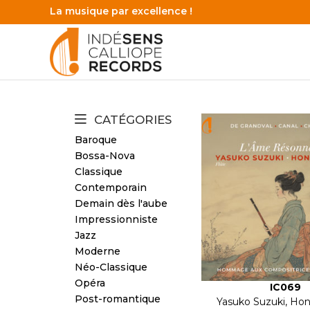
La musique par excellence !
CATÉGORIES
Baroque
Bossa-Nova
Classique
Contemporain
Demain dès l'aube
Impressionniste
Jazz
Moderne
Néo-Classique
Opéra
IC069
Post-romantique
Yasuko Suzuki, Hon