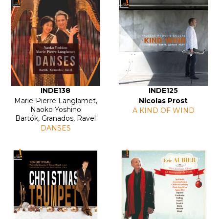
INDE138
INDE125
Marie-Pierre Langlamet,
Nicolas Prost
Naoko Yoshino
A KIND OF WIND
Bartók, Granados, Ravel
DANSES