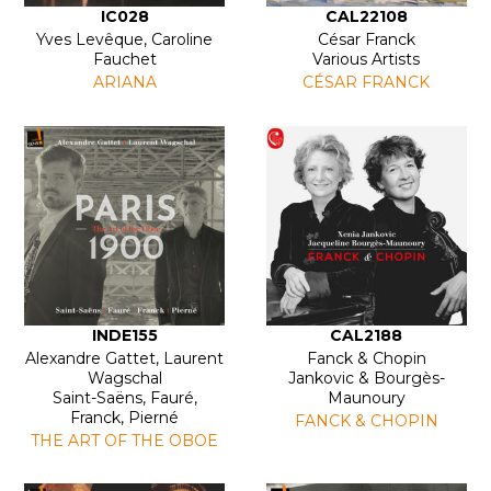
IC028
CAL22108
Yves Levêque, Caroline
César Franck
Fauchet
Various Artists
ARIANA
CÉSAR FRANCK
INDE155
CAL2188
Alexandre Gattet, Laurent
Fanck & Chopin
Wagschal
Jankovic & Bourgès-
Saint-Saëns, Fauré,
Maunoury
Franck, Pierné
FANCK & CHOPIN
THE ART OF THE OBOE