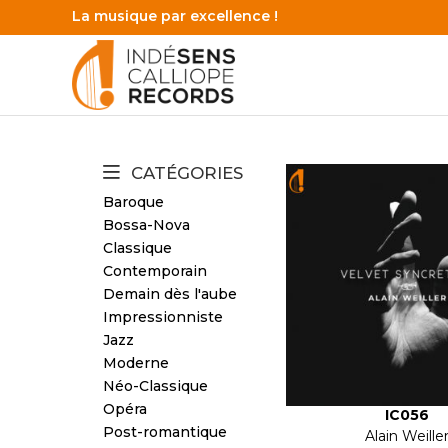
La musique par excellence !
CATÉGORIES
Baroque
Bossa-Nova
Classique
Contemporain
Demain dès l'aube
Impressionniste
Jazz
Moderne
Néo-Classique
Opéra
IC056
Post-romantique
Alain Weille