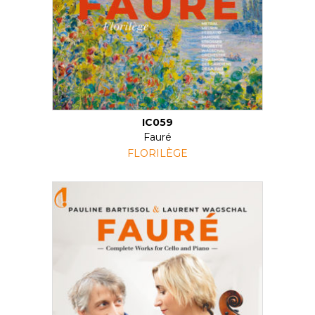
IC059
Fauré
FLORILÈGE