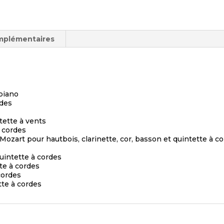
mplémentaires
 piano
rdes
tette à vents
à cordes
Mozart pour hautbois, clarinette, cor, basson et quintette à c
quintette à cordes
te à cordes
cordes
tte à cordes