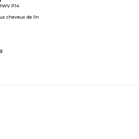
a
, MWV P14
e aux cheveux de lin
ng