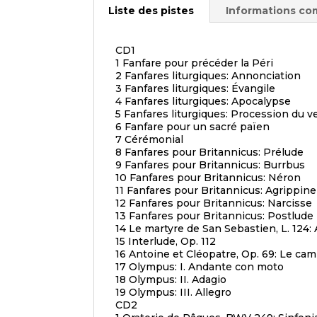
Liste des pistes
Informations co
CD1
1 Fanfare pour précéder la Péri
2 Fanfares liturgiques: Annonciation
3 Fanfares liturgiques: Évangile
4 Fanfares liturgiques: Apocalypse
5 Fanfares liturgiques: Procession du v
6 Fanfare pour un sacré païen
7 Cérémonial
8 Fanfares pour Britannicus: Prélude
9 Fanfares pour Britannicus: Burrbus
10 Fanfares pour Britannicus: Néron
11 Fanfares pour Britannicus: Agrippine
12 Fanfares pour Britannicus: Narcisse
13 Fanfares pour Britannicus: Postlude
14 Le martyre de San Sebastien, L. 12
15 Interlude, Op. 112
16 Antoine et Cléopatre, Op. 69: Le c
17 Olympus: I. Andante con moto
18 Olympus: II. Adagio
19 Olympus: III. Allegro
CD2