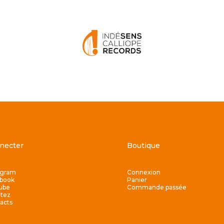
necter
Boutique
agram
Connexion
book
Panier
ube
Commande passée
tez
acts