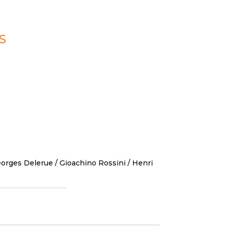
S
orges Delerue
/
Gioachino Rossini
/
Henri