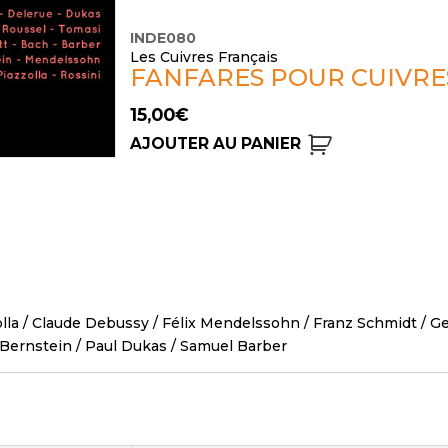
INDE080
Les Cuivres Français
FANFARES POUR CUIVRE
15,00
€
AJOUTER AU PANIER
lla
/
Claude Debussy
/
Félix Mendelssohn
/
Franz Schmidt
/
Ge
Bernstein
/
Paul Dukas
/
Samuel Barber