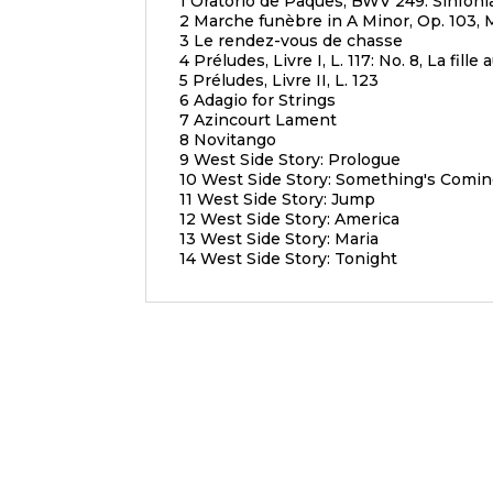
1 Oratorio de Pâques, BWV 249: Sinfoni
2 Marche funèbre in A Minor, Op. 103
3 Le rendez-vous de chasse
4 Préludes, Livre I, L. 117: No. 8, La fill
5 Préludes, Livre II, L. 123
6 Adagio for Strings
7 Azincourt Lament
8 Novitango
9 West Side Story: Prologue
10 West Side Story: Something's Comi
11 West Side Story: Jump
12 West Side Story: America
13 West Side Story: Maria
14 West Side Story: Tonight