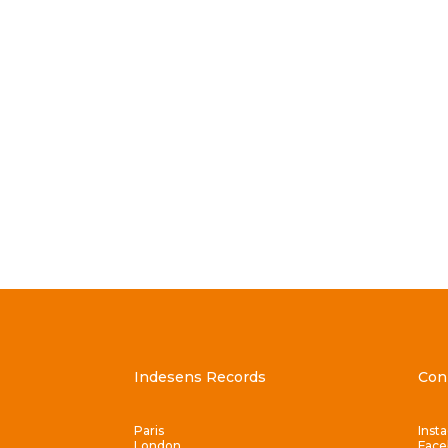
Indesens Records
Con
Paris
Inst
London
Face