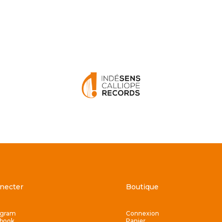
necter
Boutique
agram
Connexion
book
Panier